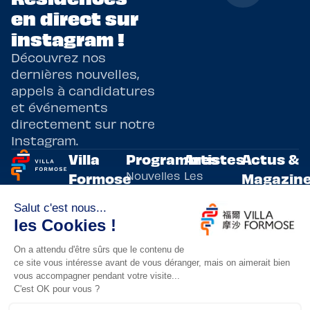
en direct sur
instagram !
Découvrez nos
dernières nouvelles,
appels à candidatures
et événements
directement sur notre
Instagram.
Villa
Programmes
Artistes
Actus &
Nouvelles
Les
Formose
Magazin
Programmes
écritures
artistes
Présentation
Toutes les
de
résidents
actualités
Livre & BD
Adoptez
résidences
Evènements
un artiste
artistiques
Immersive
!
bilatérales,
Arts
entre la
Lieux de
vivants
France et
résidence
innovants
Taïwan.
Taipei,
Nuit