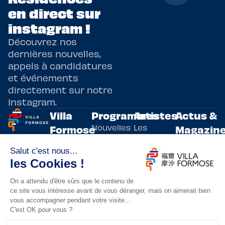
en direct sur
instagram !
Découvrez nos
dernières nouvelles,
appels à candidatures
et événements
directement sur notre
Instagram.
Villa
Programmes
Artistes
Actus &
Nouvelles
Les
Formose
Magazin
Programmes
écritures
artistes
Présentation
Toutes les
de
résidents
actualités
Livre & BD
Adoptez
résidences
Evènements
un artiste
artistiques
Immersive
!
bilatérales,
Arts
entre la
Lieux de
vivants
France et
résidence
innovants
Taïwan.
Taipei,
Nuit