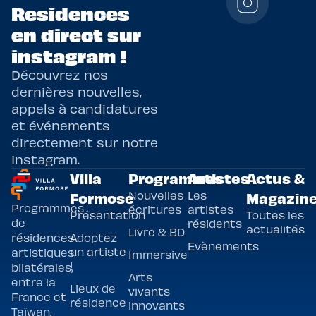
Residences
en direct sur
instagram !
Découvrez nos
dernières nouvelles,
appels à candidatures
et événements
directement sur notre
Instagram.
Villa
Programmes
Artistes
Actus &
Nouvelles
Les
Formose
Magazin
Programmes
écritures
artistes
Présentation
Toutes les
de
résidents
actualités
Livre & BD
Adoptez
résidences
Evènements
un artiste
artistiques
Immersive
!
bilatérales,
Arts
entre la
Lieux de
vivants
France et
résidence
innovants
Taïwan.