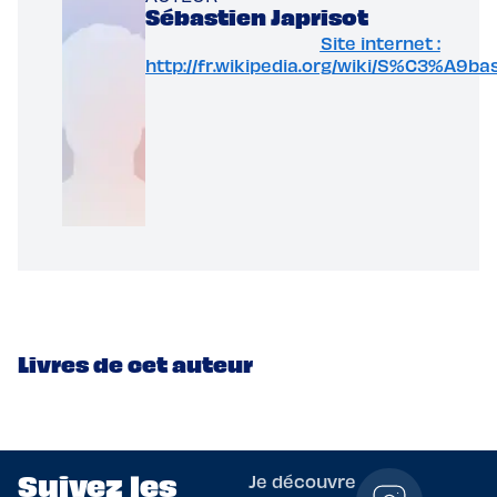
Sébastien Japrisot
Site internet :
http://fr.wikipedia.org/wiki/S%C3%A9ba
Livres de cet auteur
Suivez les
Je découvre