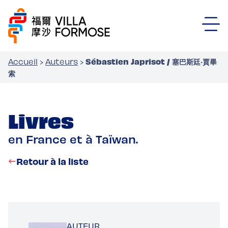
Sébastien Japrisot / 塞巴斯廷‧賈畢
Accueil
›
Auteurs
›
索
Livres
en France et à Taïwan.
Retour à la liste
AUTEUR