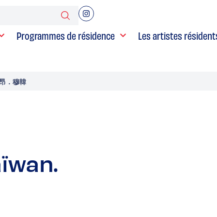
Programmes de résidence
Les artistes résident
斯提昂．穆韓
aïwan.