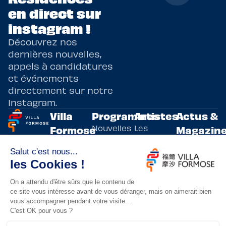
en direct sur
instagram !
Découvrez nos
dernières nouvelles,
appels à candidatures
et événements
directement sur notre
Instagram.
Villa
Programmes
Artistes
Actus &
Nouvelles
Les
Formose
Magazin
Programmes
écritures
artistes
Présentation
Toutes les
de
résidents
actualités
Livre & BD
Adoptez
résidences
Evènements
un artiste
artistiques
Immersive
!
bilatérales,
Arts
entre la
Lieux de
vivants
France et
résidence
innovants
Taïwan.
Taipei,
Nuit