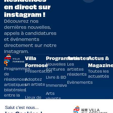
en direct sur
instagram !
Découvrez nos
dernières nouvelles,
appels à candidatures
et événements
directement sur notre
Instagram.
Villa
Programmes
Artistes
Actus &
Nouvelles
Les
Formose
Magazin
Programmes
écritures
artistes
Présentation
Toutes les
de
résidents
actualités
Livre & BD
Adoptez
résidences
Evènements
un artiste
artistiques
Immersive
!
bilatérales,
Arts
entre la
Lieux de
vivants
France et
résidence
innovants
Taïwan.
Taipei,
Nuit