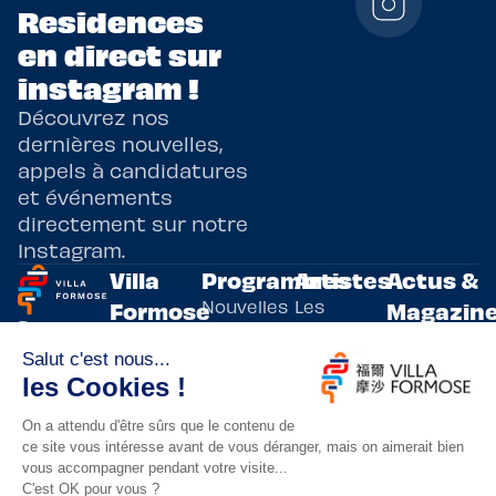
Residences
en direct sur
instagram !
Découvrez nos
dernières nouvelles,
appels à candidatures
et événements
directement sur notre
Instagram.
Villa
Programmes
Artistes
Actus &
Nouvelles
Les
Formose
Magazin
Programmes
écritures
artistes
Présentation
Toutes les
de
résidents
actualités
Livre & BD
Adoptez
résidences
Evènements
un artiste
artistiques
Immersive
!
bilatérales,
Arts
entre la
Lieux de
vivants
France et
résidence
innovants
Taïwan.