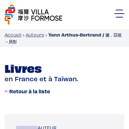
Yann Arthus-Bertrand / 揚．亞祖
Accueil
›
Auteurs
›
－貝彤
Livres
en France et à Taïwan.
Retour à la liste
AUTEUR