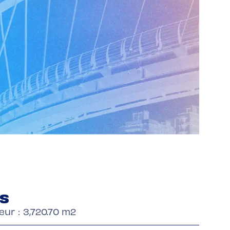
es
rieur：3,720.70 m2