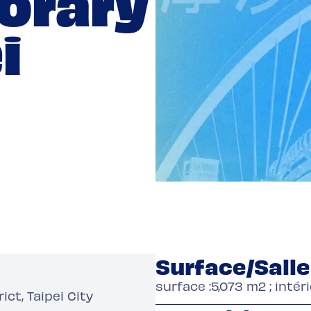
orary
i
Surface/Sall
surface :5,073 m2 ; inté
ct, Taipei City