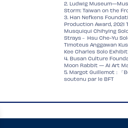
2. Ludwig Museum—Muse
Storm: Taiwan on the Fr
3. Han Nefkens Foundati
Production Award, 2021 
Musquiqui Chihying Solo
Strays－ Hsu Che-Yu Sol
Timoteus Anggawan Kusn
Kee Charles Solo Exhib
4. Busan Culture Found
Moon Rabbit — AI Art Ma
5. Margot Guillemot：「B
soutenu par le BFT