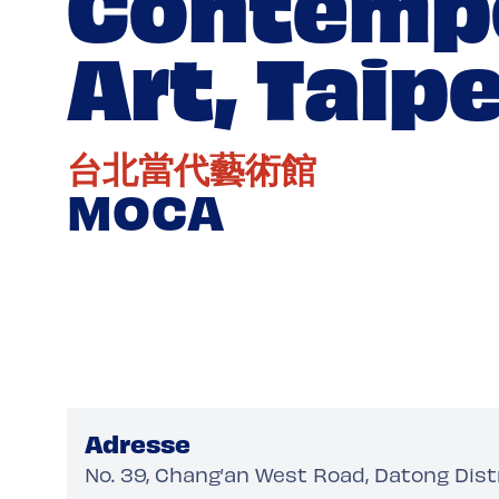
Contemp
Art, Taipe
台北當代藝術館
MOCA
Adresse
No. 39, Chang’an West Road, Datong Distri