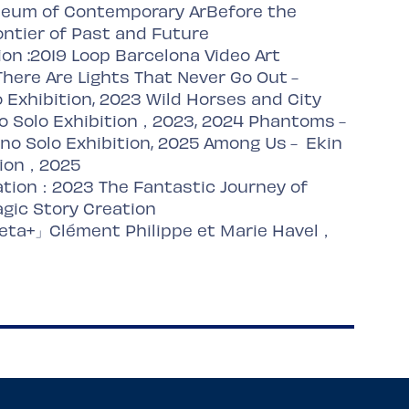
um of Contemporary ArBefore the
ontier of Past and Future
on :2019 Loop Barcelona Video Art
There Are Lights That Never Go Out－
 Exhibition, 2023 Wild Horses and City
o Solo Exhibition，2023, 2024 Phantoms－
o Solo Exhibition, 2025 Among Us－ Ekin
ition，2025
ation：2023 The Fantastic Journey of
gic Story Creation
eta+」Clément Philippe et Marie Havel，