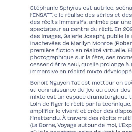
Stéphanie Sphyras est autrice, scénar
l’ENSATT, elle réalise des séries et d
des récits immersifs, animée par un
spectateur au centre du récit. En 202
des images, Galerie Joseph), publie 
inachevées de Marilyn Monroe (Robert
première fiction en réalité virtuelle. 
photographique sur la fête, ces mom
cesser d’être seul, qu’elle prolonge 
immersive en réalité mixte développée
Benoit Nguyen Tat est metteur en scè
sa connaissance du jeu au cœur des éc
mixte est un espace dramaturgique to
Loin de figer le récit par la technique
amplifier le vivant et créer des dispos
l’inattendu. À travers des récits mul
(La Borne, Voyage autour de moi, L’Ex
où le·la spectateur·rice devient le pa