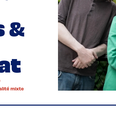
 &
at
e
alité mixte