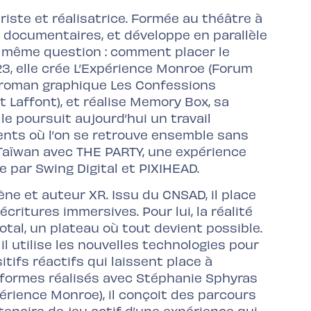
iste et réalisatrice. Formée au théâtre à
es documentaires, et développe en parallèle
e même question : comment placer le
3, elle crée L’Expérience Monroe (Forum
le roman graphique Les Confessions
 Laffont), et réalise Memory Box, sa
Elle poursuit aujourd’hui un travail
ents où l’on se retrouve ensemble sans
à Taïwan avec THE PARTY, une expérience
 par Swing Digital et PIXIHEAD.
ne et auteur XR. Issu du CNSAD, il place
ritures immersives. Pour lui, la réalité
tal, un plateau où tout devient possible.
, il utilise les nouvelles technologies pour
itifs réactifs qui laissent place à
tiformes réalisés avec Stéphanie Sphyras
périence Monroe), il conçoit des parcours
rtenaire de jeu actif d’une expérience qui