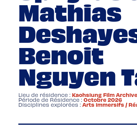
Mathias
Deshayes
Benoit
Nguyen T
Kaohsiung Film Archiv
Lieu de résidence :
Octobre 2026
Période de Résidence :
Arts immersifs / Ré
Disciplines explorées :