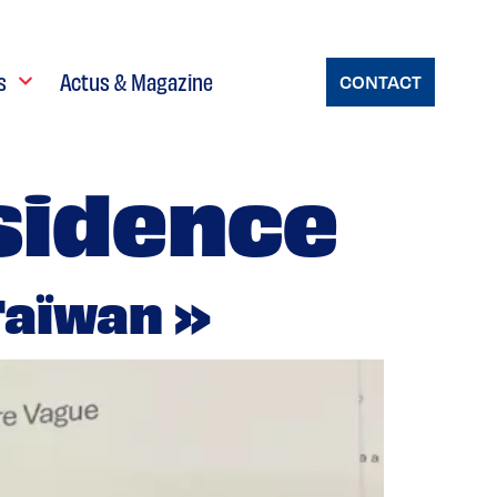
s
Actus & Magazine
CONTACT
sidence
Taïwan »