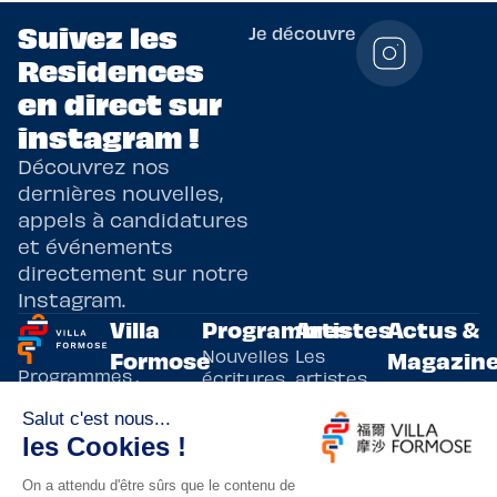
Suivez les
Je découvre
Residences
en direct sur
instagram !
Découvrez nos
dernières nouvelles,
appels à candidatures
et événements
directement sur notre
Instagram.
Villa
Programmes
Artistes
Actus &
Nouvelles
Les
Formose
Magazin
Programmes
écritures
artistes
Présentation
Toutes les
de
résidents
actualités
Livre & BD
Adoptez
résidences
Evènements
un artiste
artistiques
Immersive
!
bilatérales,
Arts
entre la