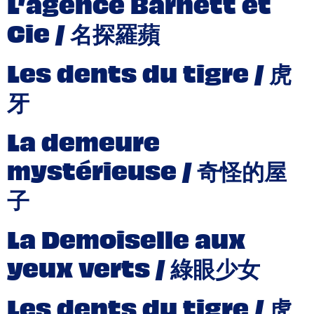
L’agence Barnett et
Cie / 名探羅蘋
Les dents du tigre / 虎
牙
La demeure
mystérieuse / 奇怪的屋
子
La Demoiselle aux
yeux verts / 綠眼少女
Les dents du tigre / 虎