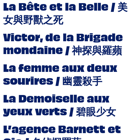
La Bête et la Belle / 美
女與野獸之死
Victor, de la Brigade
mondaine / 神探與羅蘋
La femme aux deux
sourires / 幽靈殺手
La Demoiselle aux
yeux verts / 碧眼少女
L’agence Barnett et