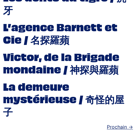
牙
L’agence Barnett et
Cie / 名探羅蘋
Victor, de la Brigade
mondaine / 神探與羅蘋
La demeure
mystérieuse / 奇怪的屋
子
Prochain
→