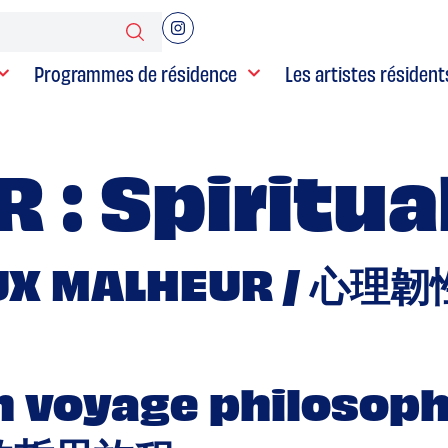
Programmes de résidence
Les artistes résident
R :
Spiritua
EUX MALHEUR / 
n voyage philosop