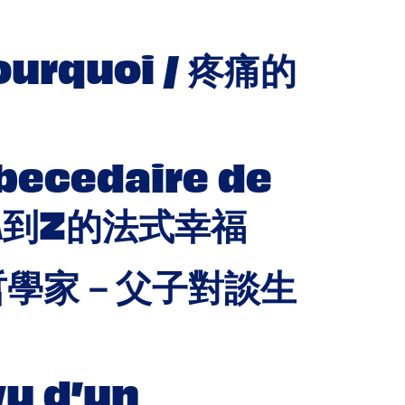
 pourquoi / 疼痛的
Abecedaire de
: A到Z的法式幸福
僧侶與哲學家－父子對談生
vu d’un