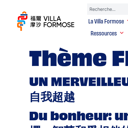
La Villa Formose
Ressources
Thème F
UN MERVEILL
自我超越
Du bonheur: u