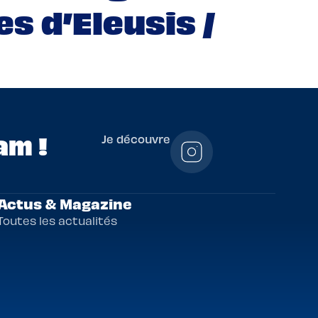
es d’Eleusis /
am !
Je découvre
Actus & Magazine
Toutes les actualités