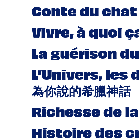
Conte du chat
Vivre, à quoi
La guérison 
L’Univers, le
為你說的希臘神話
Richesse de l
Histoire des c