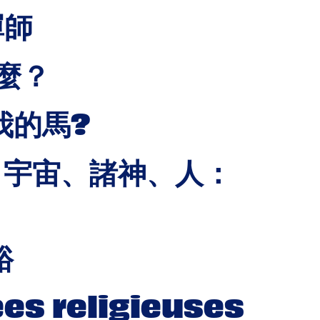
禪師
什麼？
見我的馬?
es / 宇宙、諸神、人：
裕
ees religieuses