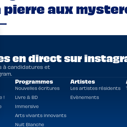
la pierre aux myster
一
s en direct sur instagr
s à candidatures et
gram.
Programmes
Artistes
Nouvelles écritures
Les artistes résidents
 !
Livre & BD
Evènements
e
Immersive
Arts vivants innovants
Nuit Blanche