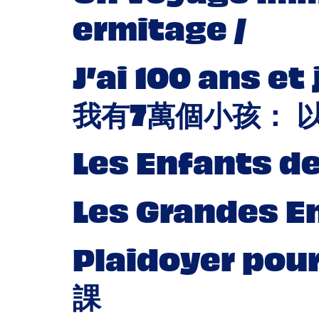
ermitage /
J’ai 100 ans e
我有7萬個小孩： 
Les Enfants d
Les Grandes E
Plaidoyer po
課