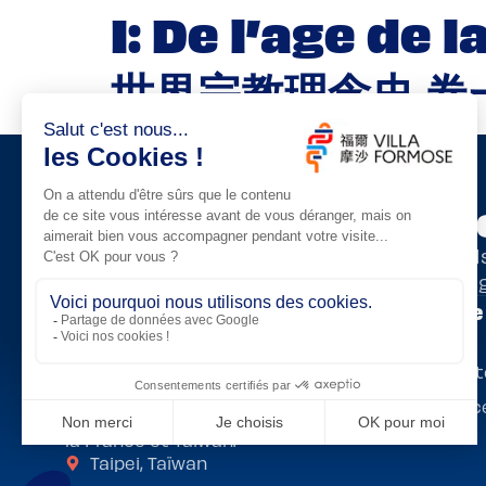
I: De l’age de 
世界宗教理念史 卷
Suivez les Residence
Découvrez nos dernières nouvelles, appel
événements directement sur notre Insta
Villa Formose
Présentation
Adoptez un artiste
Programmes de résidences
Lieux de résidenc
artistiques bilatérales, entre
la France et Taïwan.
Taipei, Taïwan