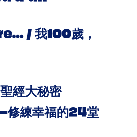
dire… / 我100歲，
 / 聖經大秘密
快樂學—修練幸福的24堂