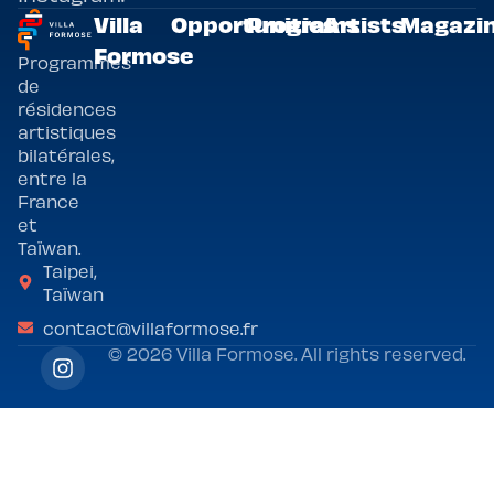
Villa
Opportunities
Programs
Artists
Magazi
Formose
Programmes
de
résidences
artistiques
bilatérales,
entre la
France
et
Taïwan.
Taipei,
Taïwan
contact@villaformose.fr
© 2026 Villa Formose. All rights reserved.