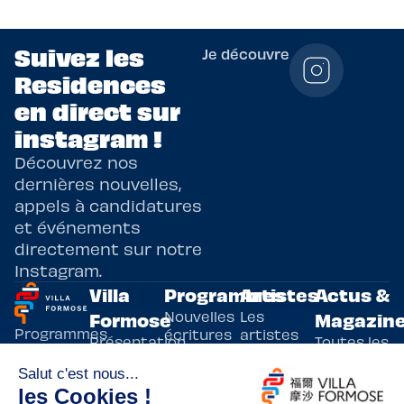
Suivez les
Je découvre
Residences
en direct sur
instagram !
Découvrez nos
dernières nouvelles,
appels à candidatures
et événements
directement sur notre
Instagram.
Villa
Programmes
Artistes
Actus &
Nouvelles
Les
Formose
Magazin
Programmes
écritures
artistes
Présentation
Toutes les
de
résidents
actualités
Livre & BD
Adoptez
résidences
Evènements
un artiste
artistiques
Immersive