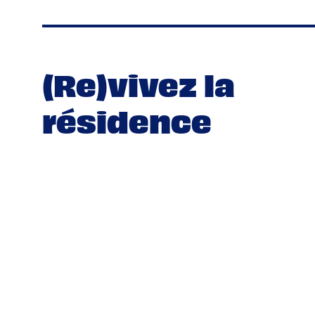
(Re)vivez la
résidence