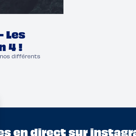
– Les
n 4 !
 nos différents
s en direct sur instagr