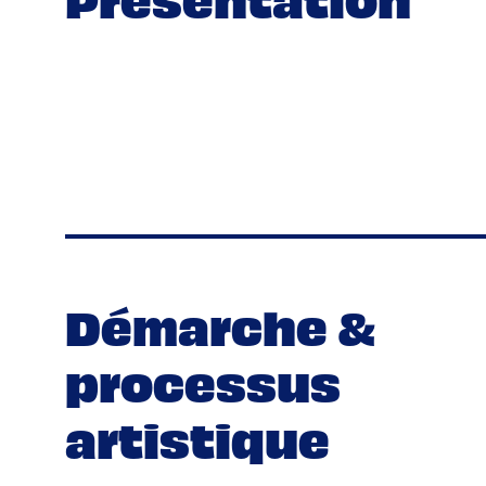
Démarche &
processus
artistique