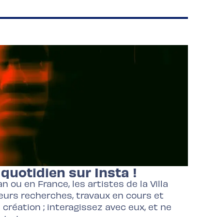
quotidien sur Insta !
n ou en France, les artistes de la Villa
eurs recherches, travaux en cours et
réation ; interagissez avec eux, et ne