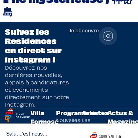
島
Suivez les
Je découvre
Residences
en direct sur
instagram !
Découvrez nos
dernières nouvelles,
appels à candidatures
et événements
directement sur notre
Instagram.
Villa
Programmes
Artistes
Actus &
Nouvelles
Les
Formose
Magazin
Programmes
écritures
artistes
Présentation
Toutes les
de
résidents
actualités
Livre & BD