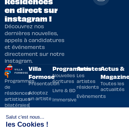
Residences
en direct sur
instagram !
Découvrez nos
dernières nouvelles,
appels à candidatures
et événements
directement sur notre
Instagram.
Villa
Programmes
Artistes
Actus &
Nouvelles
Les
Formose
Magazin
Programmes
écritures
artistes
Présentation
Toutes les
de
résidents
actualités
Livre & BD
Adoptez
résidences
Evènements
un artiste
artistiques
Immersive
!
bilatérales,
Arts
entre la
Lieux de
vivants
France et
résidence
innovants
Taïwan.