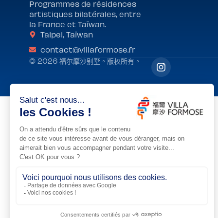
Programmes de résidences
artistiques bilatérales, entre
la France et Taïwan.
Taipei, Taïwan
contact@villaformose.fr
© 2026 福尔摩沙别墅。版权所有。